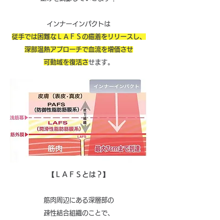
インナーインパクトは
従手では困難なＬＡＦＳの癒着をリリースし、
深部温熱アプローチで血流を増価させ
​可動域を復活さ
せます。
【ＬＡＦＳとは？】
筋肉周辺にある深層部の
疎性結合組織のことで、