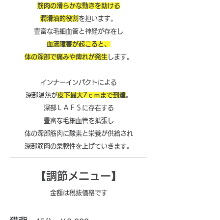
筋肉の滑らかな動きを助ける
潤滑油的役割
を担います。
豊富な毛細血管と神経が存在し
血流障害が
起こると、
​体の深部で痛みや痺れが発生
します。
インナーインパクトによる
深部
温熱が
皮下最大7ｃｍまで到達
。
深部ＬＡＦＳに存在する
豊富な毛細血管を拡張し
体の深部筋肉に酸素と栄養が供給され
​深部筋肉の柔軟性を上げていきます。
​【調節メニュー】
金額は税抜価格です