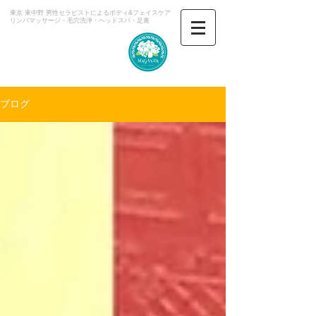
東京 東中野 男性セラピストによるボディ&フェイスケア
​リンパマッサージ・毛穴洗浄・ヘッドスパ・足裏
マガンダ
ブログ