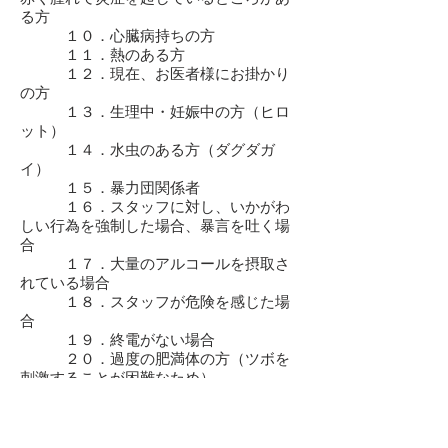
る方
１０．心臓病持ちの方
１１．熱のある方
１２．現在、お医者様にお掛かり
の方
１３．生理中・妊娠中の方（ヒロ
ット）
１４．水虫のある方（ダグダガ
イ）
１５．暴力団関係者
１６．スタッフに対し、いかがわ
しい行為を強制した場合、暴言を吐く場
合
１７．大量のアルコールを摂取さ
れている場合
１８．スタッフが危険を感じた場
合
１９．終電がない場合
２０．過度の肥満体の方（ツボを
刺激することが困難なため）
２１．スタッフがお客様の体調等
を考慮し中止した場合​