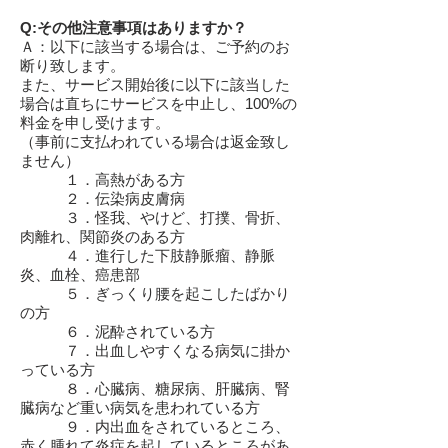
Q:その他注意事項はありますか？
Ａ：以下に該当する場合は、ご予約のお
断り致します。
また、サービス開始後に以下に該当した
場合は直ちにサービスを中止し、100%の
料金を申し受けます。
（事前に支払われている場合は返金致し
ません）
１．高熱がある方
２．伝染病皮膚病
３．怪我、やけど、打撲、骨折、
肉離れ、関節炎のある方
４．進行した下肢静脈瘤、静脈
炎、血栓、癌患部
５．ぎっくり腰を起こしたばかり
の方
６．泥酔されている方
７．出血しやすくなる病気に掛か
っている方
８．心臓病、糖尿病、肝臓病、腎
臓病など重い病気を患われている方
９．内出血をされているところ、
赤く腫れて炎症を起しているところがあ