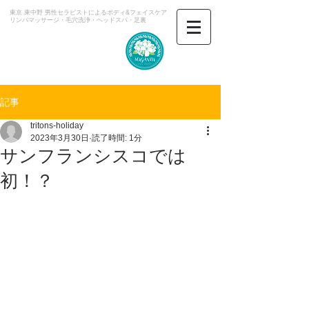
東京 東中野 男性セラピストによるボディ&フェイスケア
​リンパマッサージ・毛穴洗浄・ヘッドスパ・足裏
マガンダ
記事
tritons-holiday
2023年3月30日
読了時間: 1分
サンフランシスコでは
初！？