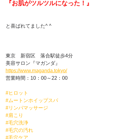
『お肌がツルツルになった！』
と喜ばれてました^ ^
東京　新宿区　落合駅徒歩4分
美容サロン『マガンダ』
https://www.maganda.tokyo/
営業時間：10：00～22：00
#ヒロット
#ムートンホイップスパ
#リンパマッサージ
#肩こり
#毛穴洗浄
#毛穴の汚れ
#毛穴ケア