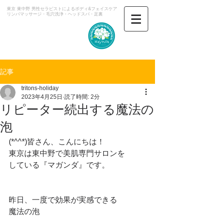
東京 東中野 男性セラピストによるボディ&フェイスケア
​リンパマッサージ・毛穴洗浄・ヘッドスパ・足裏
マガンダ
記事
tritons-holiday
2023年4月25日
読了時間: 2分
リピーター続出する魔法の
泡
(*^^*)皆さん、こんにちは！
東京は東中野で美肌専門サロンを
している『マガンダ』です。
昨日、一度で効果が実感できる
魔法の泡