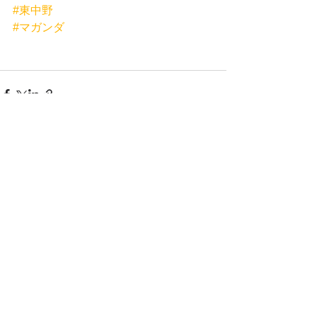
#東中野
#マガンダ
すべて表示
最新記事