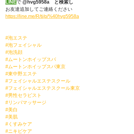
LINE
で 
@hvg5958a　と検索し
お友達追加してご連絡ください
https://line.me/R/ti/p/%40hvg5958a
#泡エステ
#泡フェイシャル
#泡洗顔
#ムートンホイップスパ
#ムートンホイップスパ東京
#東中野エステ
#フェイシャルエステスクール
#フェイシャルエステスクール東京
#男性セラピスト
#リンパマッサージ
#美白
#美肌
#くすみケア
#ニキビケア