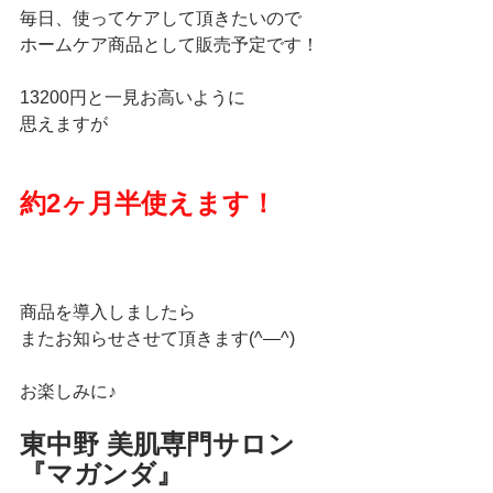
毎日、使ってケアして頂きたいので
ホームケア商品として販売予定です！
13200円と一見お高いように
思えますが
約2ヶ月半使えます！
商品を導入しましたら
またお知らせさせて頂きます(^―^)
お楽しみに♪
東中野 美肌専門サロン
『マガンダ』