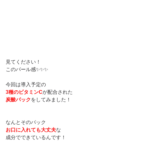
見てください！
このパール感✨✨✨
今回は導入予定の
3種のビタミンC
が配合された
炭酸パック
をしてみました！
なんとそのパック
お口に入れても大丈夫
な
成分でできているんです！