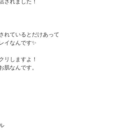
店されました！
されているとだけあって
レイなんです✨
クリしますよ！
お肌なんです。
ル