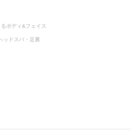
よるボディ&フェイス
ヘッドスパ・足裏
容メニュー
アクセス・お問合せ
スクール
ブログ